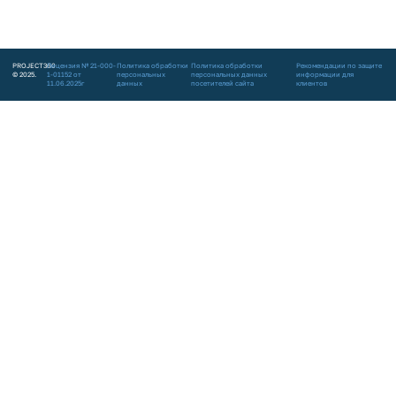
PROJECT360
Лицензия № 21-000-
Политика обработки
Политика обработки
Рекомендации по защите
© 2025.
1-01152 от
персональных
персональных данных
информации для
11.06.2025г
данных
посетителей сайта
клиентов