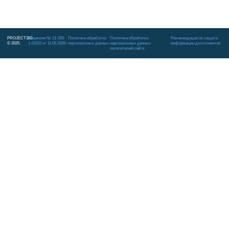
PROJECT360
Лицензия № 21-000-
Политика обработки
Политика обработки
Рекомендации по защите
© 2025.
1-01152 от 11.06.2025г
персональных данных
персональных данных
информации для клиентов
посетителей сайта