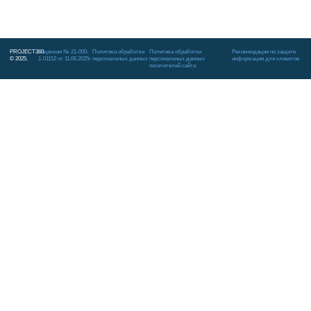
PROJECT360
Лицензия № 21-000-
Политика обработки
Политика обработки
Рекомендации по защите
© 2025.
1-01152 от 11.06.2025г
персональных данных
персональных данных
информации для клиентов
посетителей сайта