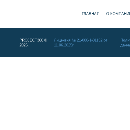
ГЛАВНАЯ
О КОМПАНИ
PROJECT360 ©
Лицензия № 21-000-1-01152 от
Поли
2025.
11.06.2025г
данн