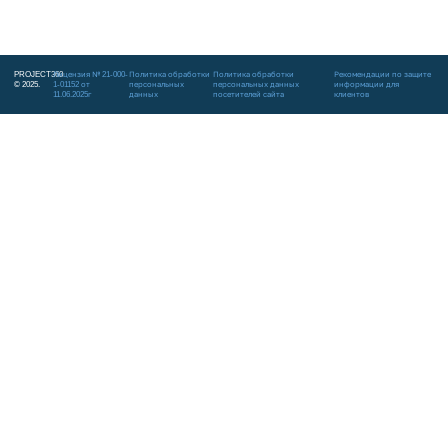
PROJECT360
Лицензия № 21-000-
Политика обработки
Политика обработки
Рекомендации по защите
© 2025.
1-01152 от
персональных
персональных данных
информации для
11.06.2025г
данных
посетителей сайта
клиентов